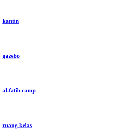
kantin
gazebo
al-fatih camp
ruang kelas