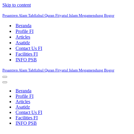
Skip to content
Pesantren Alam Tahfizhul Quran Fityatul Islam Megamendung Bogor
Beranda
Profile FI
Articles
Asatidz
Contact Us FI
Facilities FI
INFO PSB
Pesantren Alam Tahfizhul Quran Fityatul Islam Megamendung Bogor
Navigation
Menu
Navigation
Menu
Beranda
Profile FI
Articles
Asatidz
Contact Us FI
Facilities FI
INFO PSB