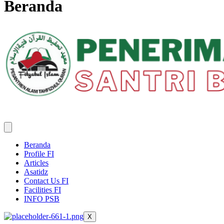
Beranda
Beranda
Profile FI
Articles
Asatidz
Contact Us FI
Facilities FI
INFO PSB
X