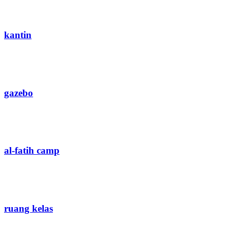
kantin
gazebo
al-fatih camp
ruang kelas