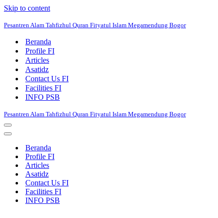
Skip to content
Pesantren Alam Tahfizhul Quran Fityatul Islam Megamendung Bogor
Beranda
Profile FI
Articles
Asatidz
Contact Us FI
Facilities FI
INFO PSB
Pesantren Alam Tahfizhul Quran Fityatul Islam Megamendung Bogor
Navigation
Menu
Navigation
Menu
Beranda
Profile FI
Articles
Asatidz
Contact Us FI
Facilities FI
INFO PSB