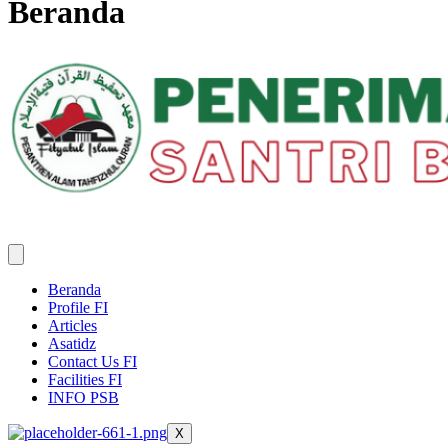
Beranda
Beranda
Profile FI
Articles
Asatidz
Contact Us FI
Facilities FI
INFO PSB
X