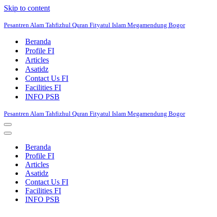
Skip to content
Pesantren Alam Tahfizhul Quran Fityatul Islam Megamendung Bogor
Beranda
Profile FI
Articles
Asatidz
Contact Us FI
Facilities FI
INFO PSB
Pesantren Alam Tahfizhul Quran Fityatul Islam Megamendung Bogor
Navigation
Menu
Navigation
Menu
Beranda
Profile FI
Articles
Asatidz
Contact Us FI
Facilities FI
INFO PSB