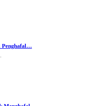
i Penghafal…
…
ak Menghafal…