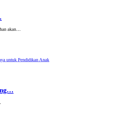
…
tuhan akan…
king…
…