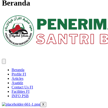
Beranda
Beranda
Profile FI
Articles
Asatidz
Contact Us FI
Facilities FI
INFO PSB
X