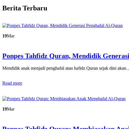
Berita Terbaru
19
Mar
Ponpes Tahfidz Quran, Mendidik Generas
Mendidik anak menjadi penghafal atau hafidz Quran sejak dini akan
Read more
19
Mar
Ponpes Tahfidz Quran: Membiasakan An