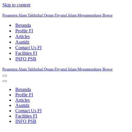
Skip to content
Pesantren Alam Tahfizhul Quran Fityatul Islam Megamendung Bogor
Beranda
Profile FI
Articles
Asatidz
Contact Us FI
Facilities FI
INFO PSB
Pesantren Alam Tahfizhul Quran Fityatul Islam Megamendung Bogor
Navigation
Menu
Navigation
Menu
Beranda
Profile FI
Articles
Asatidz
Contact Us FI
Facilities FI
INFO PSB