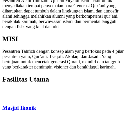
Pesantren Alam Tahfizhul Qur’an Fityatul Islam hadir untuk
menyediakan tempat penyemaian para Generasi Qur’ani yang
diharapkan dapat tumbuh dalam lingkungan islami dan atmosfir
alami sehingga melahirkan alumni yang berkompetensi qur’ani,
berakhlak karimah, berwawasan islami dan bermental tangguh
dengan fisik yang kuat dan ulet.
MISI
Pesantren Tahfizh dengan konsep alam yang berfokus pada 4 pilar
pesantren yaitu; Qur’ani, Tsaqofi, Akhlaqi dan Jasadi. Yang
bertujuan untuk mencetak generasi Qurani, mandiri dan tangguh
yang berkarakter pemimpin visioner dan berakhlaqul karimah.
Fasilitas Utama
Masjid Ikonik