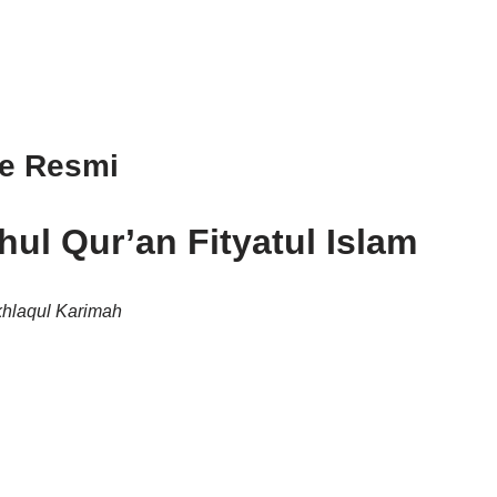
te Resmi
ul Qur’an Fityatul Islam
hlaqul Karimah