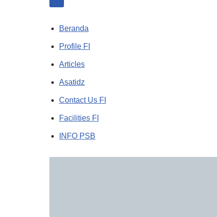
Beranda
Profile FI
Articles
Asatidz
Contact Us FI
Facilities FI
INFO PSB