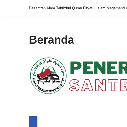
Pesantren Alam Tahfizhul Quran Fityatul Islam Megamend
Skip
to
content
Beranda