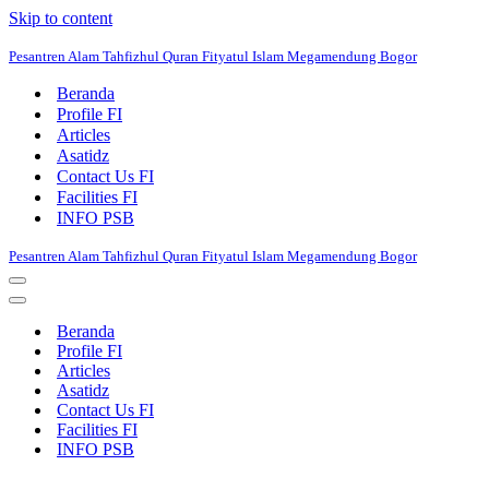
Skip to content
Pesantren Alam Tahfizhul Quran Fityatul Islam Megamendung Bogor
Beranda
Profile FI
Articles
Asatidz
Contact Us FI
Facilities FI
INFO PSB
Pesantren Alam Tahfizhul Quran Fityatul Islam Megamendung Bogor
Navigation
Menu
Navigation
Menu
Beranda
Profile FI
Articles
Asatidz
Contact Us FI
Facilities FI
INFO PSB