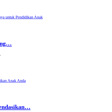
king…
…
mendasikan…