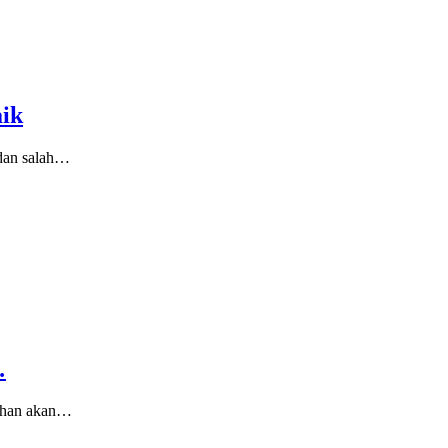
aik
 dan salah…
…
tuhan akan…