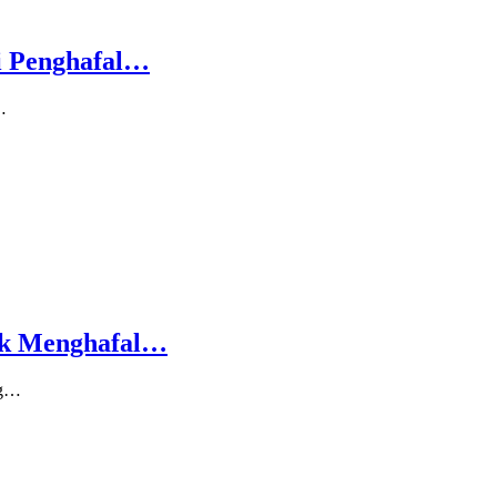
i Penghafal…
…
ak Menghafal…
ng…