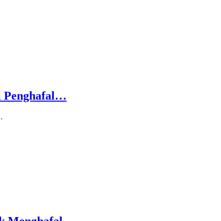
i Penghafal…
…
ak Menghafal…