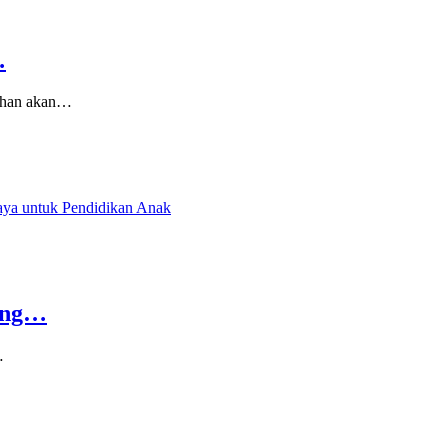
…
tuhan akan…
king…
…