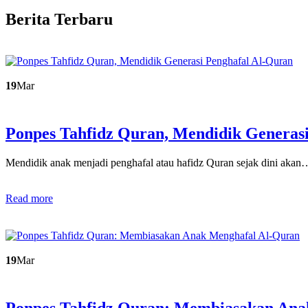
Berita Terbaru
19
Mar
Ponpes Tahfidz Quran, Mendidik Generas
Mendidik anak menjadi penghafal atau hafidz Quran sejak dini akan
Read more
19
Mar
Ponpes Tahfidz Quran: Membiasakan An