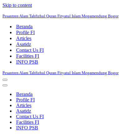
Skip to content
Pesantren Alam Tahfizhul Quran Fityatul Islam Megamendung Bogor
Beranda
Profile FI
Articles
Asatidz
Contact Us FI
Facilities FI
INFO PSB
Pesantren Alam Tahfizhul Quran Fityatul Islam Megamendung Bogor
Navigation
Menu
Navigation
Menu
Beranda
Profile FI
Articles
Asatidz
Contact Us FI
Facilities FI
INFO PSB