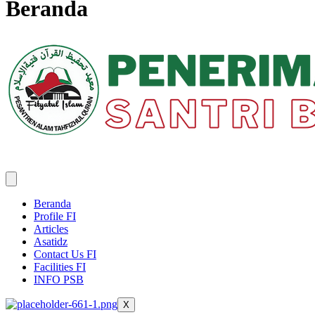
Beranda
Beranda
Profile FI
Articles
Asatidz
Contact Us FI
Facilities FI
INFO PSB
X