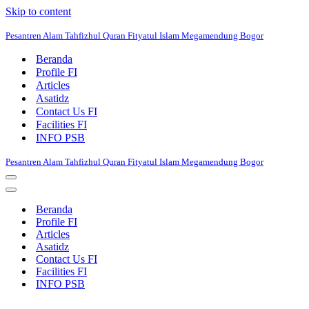
Skip to content
Pesantren Alam Tahfizhul Quran Fityatul Islam Megamendung Bogor
Beranda
Profile FI
Articles
Asatidz
Contact Us FI
Facilities FI
INFO PSB
Pesantren Alam Tahfizhul Quran Fityatul Islam Megamendung Bogor
Navigation
Menu
Navigation
Menu
Beranda
Profile FI
Articles
Asatidz
Contact Us FI
Facilities FI
INFO PSB