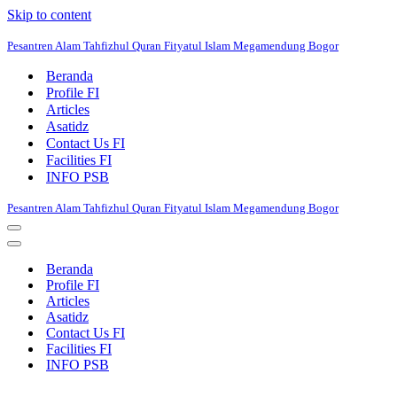
Skip to content
Pesantren Alam Tahfizhul Quran Fityatul Islam Megamendung Bogor
Beranda
Profile FI
Articles
Asatidz
Contact Us FI
Facilities FI
INFO PSB
Pesantren Alam Tahfizhul Quran Fityatul Islam Megamendung Bogor
Navigation
Menu
Navigation
Menu
Beranda
Profile FI
Articles
Asatidz
Contact Us FI
Facilities FI
INFO PSB