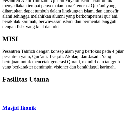
Pesantren Alam Tahfizhul Qur’an Fityatul Islam hadir untuk
menyediakan tempat penyemaian para Generasi Qur’ani yang
diharapkan dapat tumbuh dalam lingkungan islami dan atmosfir
alami sehingga melahirkan alumni yang berkompetensi qur’ani,
berakhlak karimah, berwawasan islami dan bermental tangguh
dengan fisik yang kuat dan ulet.
MISI
Pesantren Tahfizh dengan konsep alam yang berfokus pada 4 pilar
pesantren yaitu; Qur’ani, Tsaqofi, Akhlaqi dan Jasadi. Yang
bertujuan untuk mencetak generasi Qurani, mandiri dan tangguh
yang berkarakter pemimpin visioner dan berakhlaqul karimah.
Fasilitas Utama
Masjid Ikonik