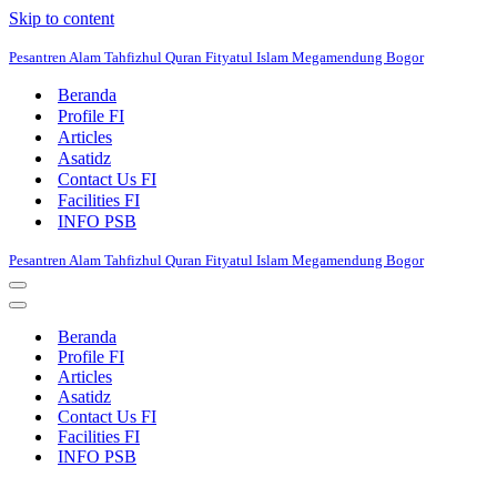
Skip to content
Pesantren Alam Tahfizhul Quran Fityatul Islam Megamendung Bogor
Beranda
Profile FI
Articles
Asatidz
Contact Us FI
Facilities FI
INFO PSB
Pesantren Alam Tahfizhul Quran Fityatul Islam Megamendung Bogor
Navigation
Menu
Navigation
Menu
Beranda
Profile FI
Articles
Asatidz
Contact Us FI
Facilities FI
INFO PSB