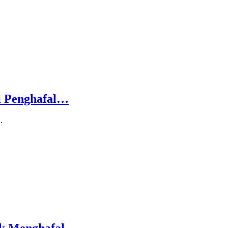
i Penghafal…
…
ak Menghafal…