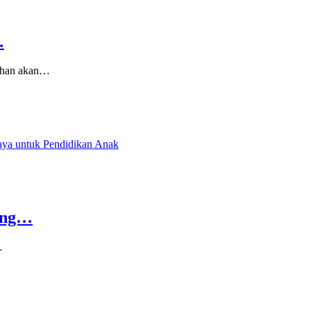
…
tuhan akan…
king…
…