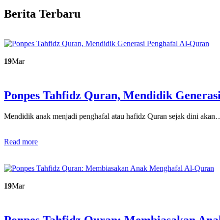
Berita Terbaru
19
Mar
Ponpes Tahfidz Quran, Mendidik Generas
Mendidik anak menjadi penghafal atau hafidz Quran sejak dini akan
Read more
19
Mar
Ponpes Tahfidz Quran: Membiasakan An