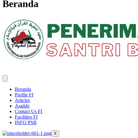
Beranda
Beranda
Profile FI
Articles
Asatidz
Contact Us FI
Facilities FI
INFO PSB
X