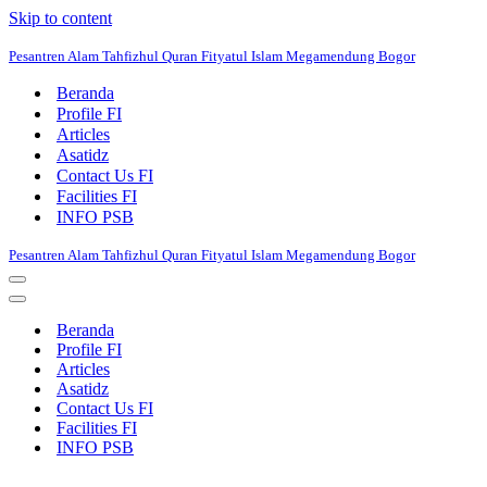
Skip to content
Pesantren Alam Tahfizhul Quran Fityatul Islam Megamendung Bogor
Beranda
Profile FI
Articles
Asatidz
Contact Us FI
Facilities FI
INFO PSB
Pesantren Alam Tahfizhul Quran Fityatul Islam Megamendung Bogor
Navigation
Menu
Navigation
Menu
Beranda
Profile FI
Articles
Asatidz
Contact Us FI
Facilities FI
INFO PSB