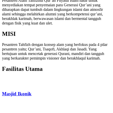
Pesantren Alam Tahfizhul Qur’an Fityatul Islam hadir untuk
menyediakan tempat penyemaian para Generasi Qur’ani yang
diharapkan dapat tumbuh dalam lingkungan islami dan atmosfir
alami sehingga melahirkan alumni yang berkompetensi qur’ani,
berakhlak karimah, berwawasan islami dan bermental tangguh
dengan fisik yang kuat dan ulet.
MISI
Pesantren Tahfizh dengan konsep alam yang berfokus pada 4 pilar
pesantren yaitu; Qur’ani, Tsaqofi, Akhlaqi dan Jasadi. Yang
bertujuan untuk mencetak generasi Qurani, mandiri dan tangguh
yang berkarakter pemimpin visioner dan berakhlaqul karimah.
Fasilitas Utama
Masjid Ikonik