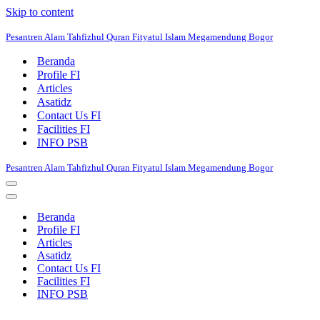
Skip to content
Pesantren Alam Tahfizhul Quran Fityatul Islam Megamendung Bogor
Beranda
Profile FI
Articles
Asatidz
Contact Us FI
Facilities FI
INFO PSB
Pesantren Alam Tahfizhul Quran Fityatul Islam Megamendung Bogor
Navigation
Menu
Navigation
Menu
Beranda
Profile FI
Articles
Asatidz
Contact Us FI
Facilities FI
INFO PSB