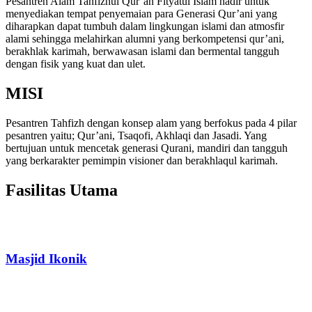
Pesantren Alam Tahfizhul Qur’an Fityatul Islam hadir untuk
menyediakan tempat penyemaian para Generasi Qur’ani yang
diharapkan dapat tumbuh dalam lingkungan islami dan atmosfir
alami sehingga melahirkan alumni yang berkompetensi qur’ani,
berakhlak karimah, berwawasan islami dan bermental tangguh
dengan fisik yang kuat dan ulet.
MISI
Pesantren Tahfizh dengan konsep alam yang berfokus pada 4 pilar
pesantren yaitu; Qur’ani, Tsaqofi, Akhlaqi dan Jasadi. Yang
bertujuan untuk mencetak generasi Qurani, mandiri dan tangguh
yang berkarakter pemimpin visioner dan berakhlaqul karimah.
Fasilitas Utama
Masjid Ikonik