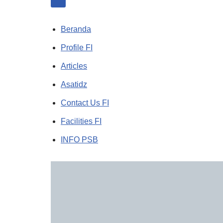
Beranda
Profile FI
Articles
Asatidz
Contact Us FI
Facilities FI
INFO PSB