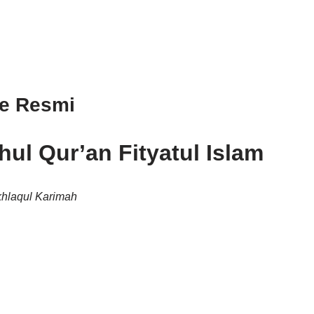
te Resmi
ul Qur’an Fityatul Islam
hlaqul Karimah