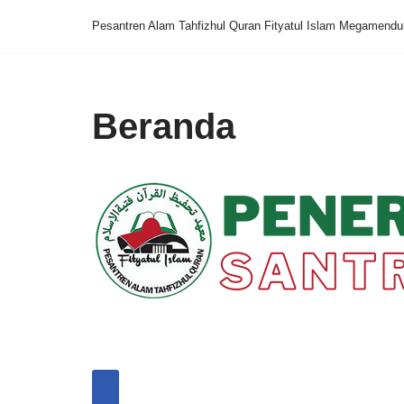
Pesantren Alam Tahfizhul Quran Fityatul Islam Megamend
Skip
to
content
Beranda