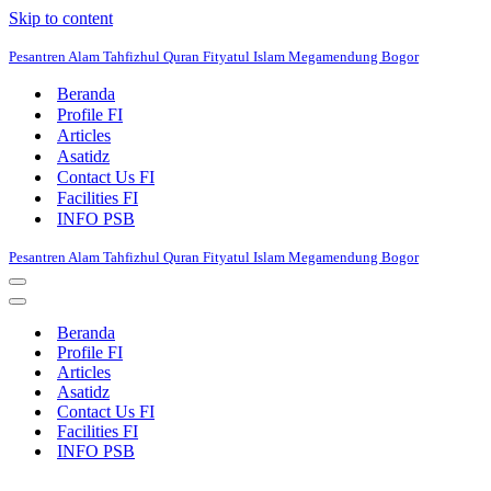
Skip to content
Pesantren Alam Tahfizhul Quran Fityatul Islam Megamendung Bogor
Beranda
Profile FI
Articles
Asatidz
Contact Us FI
Facilities FI
INFO PSB
Pesantren Alam Tahfizhul Quran Fityatul Islam Megamendung Bogor
Navigation
Menu
Navigation
Menu
Beranda
Profile FI
Articles
Asatidz
Contact Us FI
Facilities FI
INFO PSB