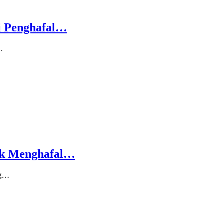
i Penghafal…
…
ak Menghafal…
ng…