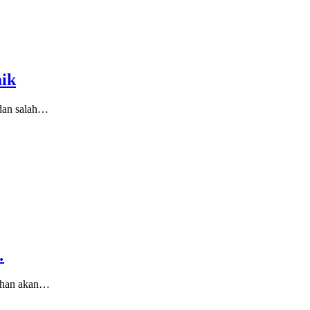
aik
 dan salah…
…
tuhan akan…