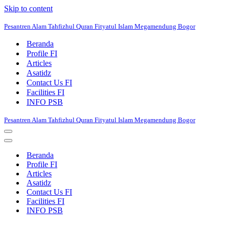
Skip to content
Pesantren Alam Tahfizhul Quran Fityatul Islam Megamendung Bogor
Beranda
Profile FI
Articles
Asatidz
Contact Us FI
Facilities FI
INFO PSB
Pesantren Alam Tahfizhul Quran Fityatul Islam Megamendung Bogor
Navigation
Menu
Navigation
Menu
Beranda
Profile FI
Articles
Asatidz
Contact Us FI
Facilities FI
INFO PSB