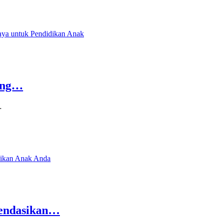
king…
…
mendasikan…