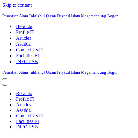
Skip to content
Pesantren Alam Tahfizhul Quran Fityatul Islam Megamendung Bogor
Beranda
Profile FI
Articles
Asatidz
Contact Us FI
Facilities FI
INFO PSB
Pesantren Alam Tahfizhul Quran Fityatul Islam Megamendung Bogor
Navigation
Menu
Navigation
Menu
Beranda
Profile FI
Articles
Asatidz
Contact Us FI
Facilities FI
INFO PSB