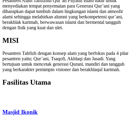
Pesantren Alam Tahfizhul Qur’an Fityatul Islam hadir untuk
menyediakan tempat penyemaian para Generasi Qur’ani yang
diharapkan dapat tumbuh dalam lingkungan islami dan atmosfir
alami sehingga melahirkan alumni yang berkompetensi qur’ani,
berakhlak karimah, berwawasan islami dan bermental tangguh
dengan fisik yang kuat dan ulet.
MISI
Pesantren Tahfizh dengan konsep alam yang berfokus pada 4 pilar
pesantren yaitu; Qur’ani, Tsaqofi, Akhlaqi dan Jasadi. Yang
bertujuan untuk mencetak generasi Qurani, mandiri dan tangguh
yang berkarakter pemimpin visioner dan berakhlaqul karimah.
Fasilitas Utama
Masjid Ikonik