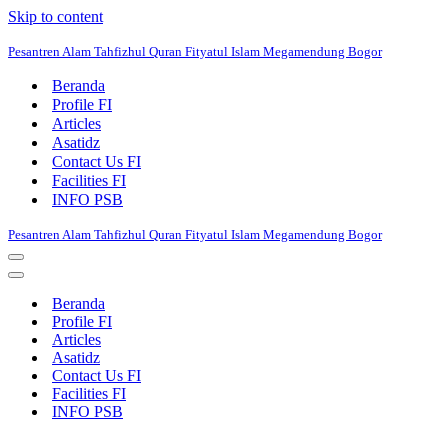
Skip to content
Pesantren Alam Tahfizhul Quran Fityatul Islam Megamendung Bogor
Beranda
Profile FI
Articles
Asatidz
Contact Us FI
Facilities FI
INFO PSB
Pesantren Alam Tahfizhul Quran Fityatul Islam Megamendung Bogor
Navigation
Menu
Navigation
Menu
Beranda
Profile FI
Articles
Asatidz
Contact Us FI
Facilities FI
INFO PSB