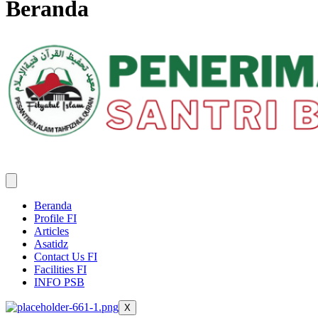
Beranda
Beranda
Profile FI
Articles
Asatidz
Contact Us FI
Facilities FI
INFO PSB
X