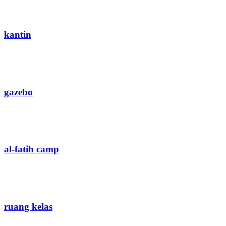
kantin
gazebo
al-fatih camp
ruang kelas