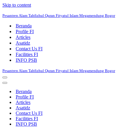
Skip to content
Pesantren Alam Tahfizhul Quran Fityatul Islam Megamendung Bogor
Beranda
Profile FI
Articles
Asatidz
Contact Us FI
Facilities FI
INFO PSB
Pesantren Alam Tahfizhul Quran Fityatul Islam Megamendung Bogor
Navigation
Menu
Navigation
Menu
Beranda
Profile FI
Articles
Asatidz
Contact Us FI
Facilities FI
INFO PSB