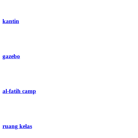
kantin
gazebo
al-fatih camp
ruang kelas