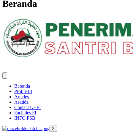
Beranda
Beranda
Profile FI
Articles
Asatidz
Contact Us FI
Facilities FI
INFO PSB
X