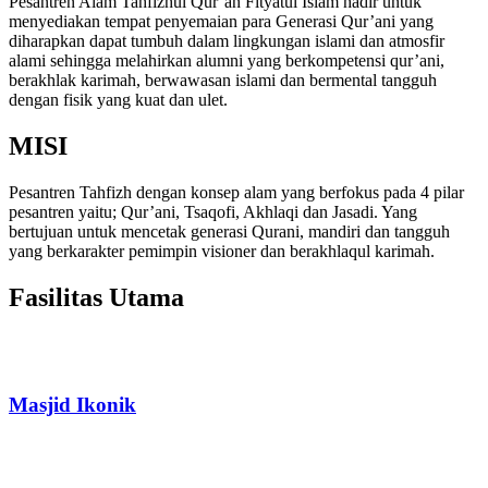
Pesantren Alam Tahfizhul Qur’an Fityatul Islam hadir untuk
menyediakan tempat penyemaian para Generasi Qur’ani yang
diharapkan dapat tumbuh dalam lingkungan islami dan atmosfir
alami sehingga melahirkan alumni yang berkompetensi qur’ani,
berakhlak karimah, berwawasan islami dan bermental tangguh
dengan fisik yang kuat dan ulet.
MISI
Pesantren Tahfizh dengan konsep alam yang berfokus pada 4 pilar
pesantren yaitu; Qur’ani, Tsaqofi, Akhlaqi dan Jasadi. Yang
bertujuan untuk mencetak generasi Qurani, mandiri dan tangguh
yang berkarakter pemimpin visioner dan berakhlaqul karimah.
Fasilitas Utama
Masjid Ikonik