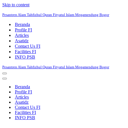
Skip to content
Pesantren Alam Tahfizhul Quran Fityatul Islam Megamendung Bogor
Beranda
Profile FI
Articles
Asatidz
Contact Us FI
Facilities FI
INFO PSB
Pesantren Alam Tahfizhul Quran Fityatul Islam Megamendung Bogor
Navigation
Menu
Navigation
Menu
Beranda
Profile FI
Articles
Asatidz
Contact Us FI
Facilities FI
INFO PSB