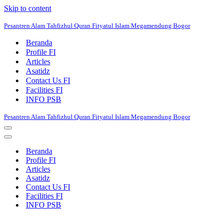
Skip to content
Pesantren Alam Tahfizhul Quran Fityatul Islam Megamendung Bogor
Beranda
Profile FI
Articles
Asatidz
Contact Us FI
Facilities FI
INFO PSB
Pesantren Alam Tahfizhul Quran Fityatul Islam Megamendung Bogor
Navigation
Menu
Navigation
Menu
Beranda
Profile FI
Articles
Asatidz
Contact Us FI
Facilities FI
INFO PSB