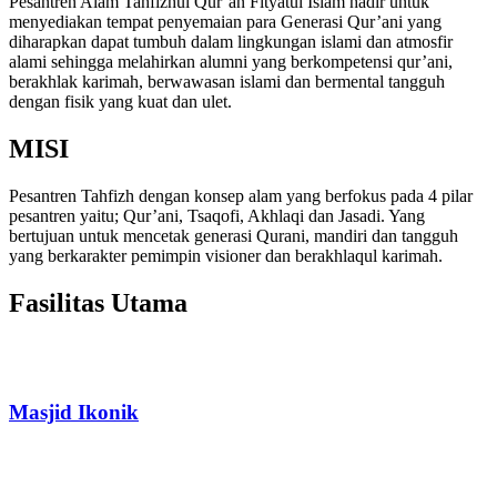
Pesantren Alam Tahfizhul Qur’an Fityatul Islam hadir untuk
menyediakan tempat penyemaian para Generasi Qur’ani yang
diharapkan dapat tumbuh dalam lingkungan islami dan atmosfir
alami sehingga melahirkan alumni yang berkompetensi qur’ani,
berakhlak karimah, berwawasan islami dan bermental tangguh
dengan fisik yang kuat dan ulet.
MISI
Pesantren Tahfizh dengan konsep alam yang berfokus pada 4 pilar
pesantren yaitu; Qur’ani, Tsaqofi, Akhlaqi dan Jasadi. Yang
bertujuan untuk mencetak generasi Qurani, mandiri dan tangguh
yang berkarakter pemimpin visioner dan berakhlaqul karimah.
Fasilitas Utama
Masjid Ikonik