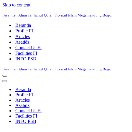
Skip to content
Pesantren Alam Tahfizhul Quran Fityatul Islam Megamendung Bogor
Beranda
Profile FI
Articles
Asatidz
Contact Us FI
Facilities FI
INFO PSB
Pesantren Alam Tahfizhul Quran Fityatul Islam Megamendung Bogor
Navigation
Menu
Navigation
Menu
Beranda
Profile FI
Articles
Asatidz
Contact Us FI
Facilities FI
INFO PSB