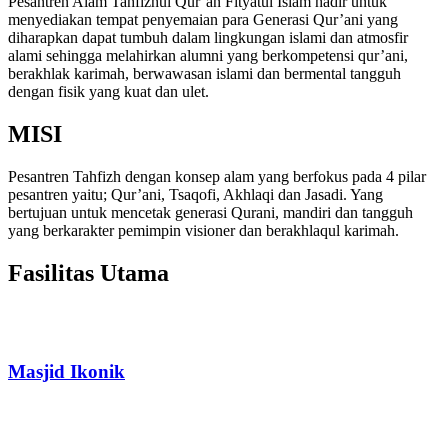
Pesantren Alam Tahfizhul Qur’an Fityatul Islam hadir untuk
menyediakan tempat penyemaian para Generasi Qur’ani yang
diharapkan dapat tumbuh dalam lingkungan islami dan atmosfir
alami sehingga melahirkan alumni yang berkompetensi qur’ani,
berakhlak karimah, berwawasan islami dan bermental tangguh
dengan fisik yang kuat dan ulet.
MISI
Pesantren Tahfizh dengan konsep alam yang berfokus pada 4 pilar
pesantren yaitu; Qur’ani, Tsaqofi, Akhlaqi dan Jasadi. Yang
bertujuan untuk mencetak generasi Qurani, mandiri dan tangguh
yang berkarakter pemimpin visioner dan berakhlaqul karimah.
Fasilitas Utama
Masjid Ikonik