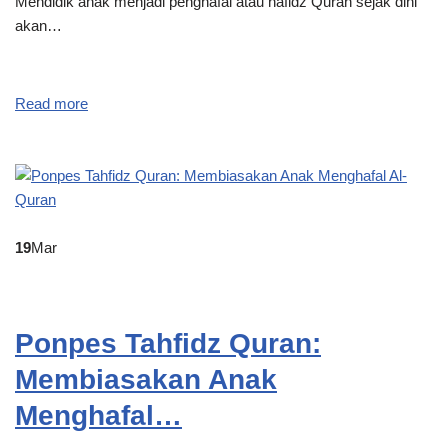
Mendidik anak menjadi penghafal atau hafidz Quran sejak dini
akan…
Read more
19
Mar
Ponpes Tahfidz Quran:
Membiasakan Anak
Menghafal…