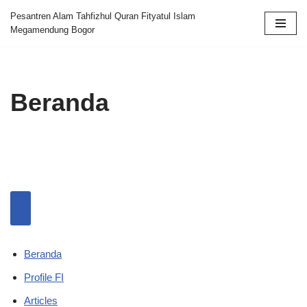
Pesantren Alam Tahfizhul Quran Fityatul Islam
Megamendung Bogor
Skip
to
content
Beranda
Beranda
Profile FI
Articles