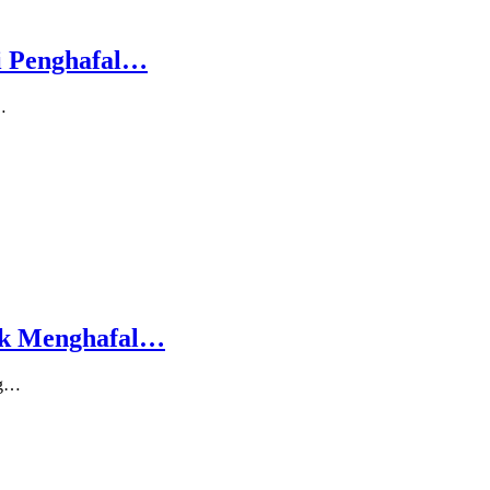
i Penghafal…
…
ak Menghafal…
ng…