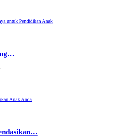
king…
…
mendasikan…