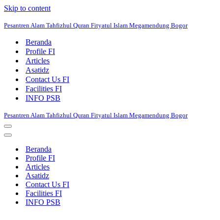
Skip to content
Pesantren Alam Tahfizhul Quran Fityatul Islam Megamendung Bogor
Beranda
Profile FI
Articles
Asatidz
Contact Us FI
Facilities FI
INFO PSB
Pesantren Alam Tahfizhul Quran Fityatul Islam Megamendung Bogor
Navigation
Menu
Navigation
Menu
Beranda
Profile FI
Articles
Asatidz
Contact Us FI
Facilities FI
INFO PSB