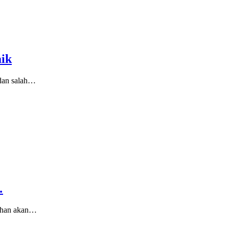
aik
 dan salah…
…
tuhan akan…