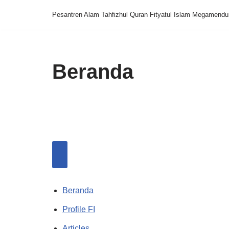
Pesantren Alam Tahfizhul Quran Fityatul Islam Megamend
Skip
to
content
Beranda
Beranda
Profile FI
Articles