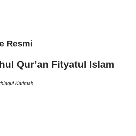
te Resmi
ul Qur’an Fityatul Islam
hlaqul Karimah