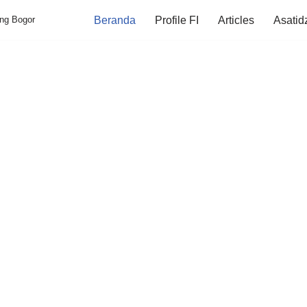
ung Bogor
Beranda
Profile FI
Articles
Asatid