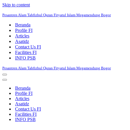
Skip to content
Pesantren Alam Tahfizhul Quran Fityatul Islam Megamendung Bogor
Beranda
Profile FI
Articles
Asatidz
Contact Us FI
Facilities FI
INFO PSB
Pesantren Alam Tahfizhul Quran Fityatul Islam Megamendung Bogor
Navigation
Menu
Navigation
Menu
Beranda
Profile FI
Articles
Asatidz
Contact Us FI
Facilities FI
INFO PSB