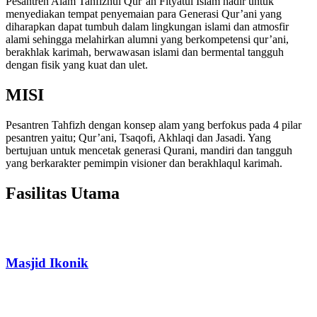
Pesantren Alam Tahfizhul Qur’an Fityatul Islam hadir untuk
menyediakan tempat penyemaian para Generasi Qur’ani yang
diharapkan dapat tumbuh dalam lingkungan islami dan atmosfir
alami sehingga melahirkan alumni yang berkompetensi qur’ani,
berakhlak karimah, berwawasan islami dan bermental tangguh
dengan fisik yang kuat dan ulet.
MISI
Pesantren Tahfizh dengan konsep alam yang berfokus pada 4 pilar
pesantren yaitu; Qur’ani, Tsaqofi, Akhlaqi dan Jasadi. Yang
bertujuan untuk mencetak generasi Qurani, mandiri dan tangguh
yang berkarakter pemimpin visioner dan berakhlaqul karimah.
Fasilitas Utama
Masjid Ikonik