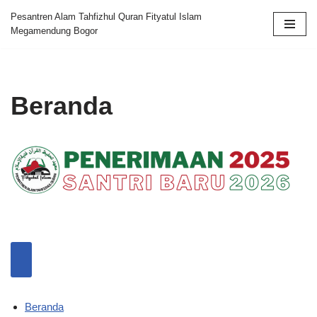
Pesantren Alam Tahfizhul Quran Fityatul Islam
Megamendung Bogor
Skip
to
content
Beranda
Beranda