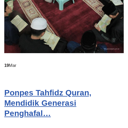
19
Mar
Ponpes Tahfidz Quran,
Mendidik Generasi
Penghafal…