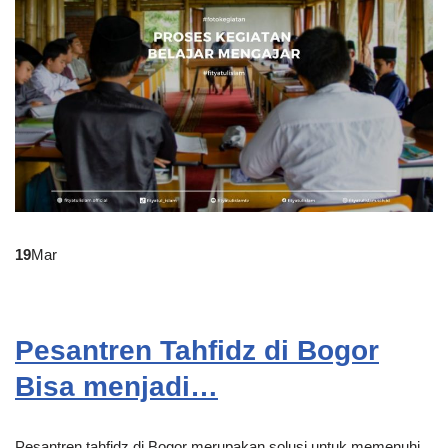
19
Mar
Pesantren Tahfidz di Bogor
Bisa menjadi…
Pesantren tahfidz di Bogor merupakan solusi untuk memenuhi