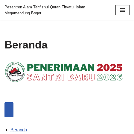
Pesantren Alam Tahfizhul Quran Fityatul Islam
Megamendung Bogor
Skip
to
content
Beranda
Beranda