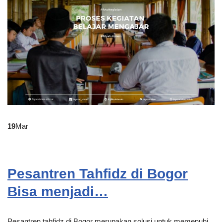
19
Mar
Pesantren Tahfidz di Bogor
Bisa menjadi…
Pesantren tahfidz di Bogor merupakan solusi untuk memenuhi