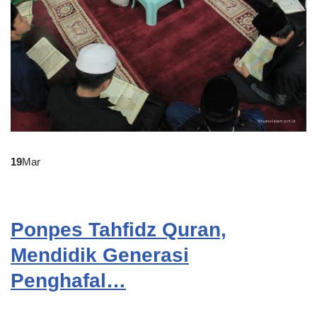
19
Mar
Ponpes Tahfidz Quran,
Mendidik Generasi
Penghafal…