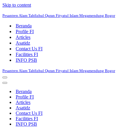
Skip to content
Pesantren Alam Tahfizhul Quran Fityatul Islam Megamendung Bogor
Beranda
Profile FI
Articles
Asatidz
Contact Us FI
Facilities FI
INFO PSB
Pesantren Alam Tahfizhul Quran Fityatul Islam Megamendung Bogor
Navigation
Menu
Navigation
Menu
Beranda
Profile FI
Articles
Asatidz
Contact Us FI
Facilities FI
INFO PSB