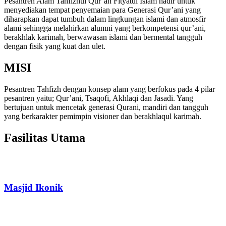
Pesantren Alam Tahfizhul Qur’an Fityatul Islam hadir untuk
menyediakan tempat penyemaian para Generasi Qur’ani yang
diharapkan dapat tumbuh dalam lingkungan islami dan atmosfir
alami sehingga melahirkan alumni yang berkompetensi qur’ani,
berakhlak karimah, berwawasan islami dan bermental tangguh
dengan fisik yang kuat dan ulet.
MISI
Pesantren Tahfizh dengan konsep alam yang berfokus pada 4 pilar
pesantren yaitu; Qur’ani, Tsaqofi, Akhlaqi dan Jasadi. Yang
bertujuan untuk mencetak generasi Qurani, mandiri dan tangguh
yang berkarakter pemimpin visioner dan berakhlaqul karimah.
Fasilitas Utama
Masjid Ikonik