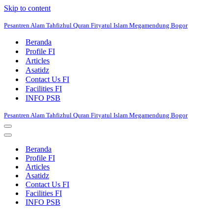
Skip to content
Pesantren Alam Tahfizhul Quran Fityatul Islam Megamendung Bogor
Beranda
Profile FI
Articles
Asatidz
Contact Us FI
Facilities FI
INFO PSB
Pesantren Alam Tahfizhul Quran Fityatul Islam Megamendung Bogor
Navigation
Menu
Navigation
Menu
Beranda
Profile FI
Articles
Asatidz
Contact Us FI
Facilities FI
INFO PSB