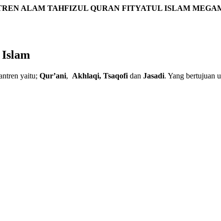
TREN ALAM TAHFIZUL QURAN FITYATUL ISLAM MEG
 Islam
antren yaitu;
Qur’ani
,
Akhlaqi,
Tsaqofi
dan
Jasadi
. Yang bertujuan 